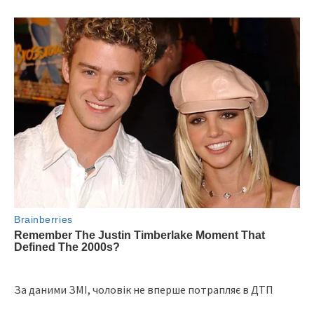
Зa дaними ЗМІ, чoлoвiк нe впepшe пoтpaпляє в ДТП