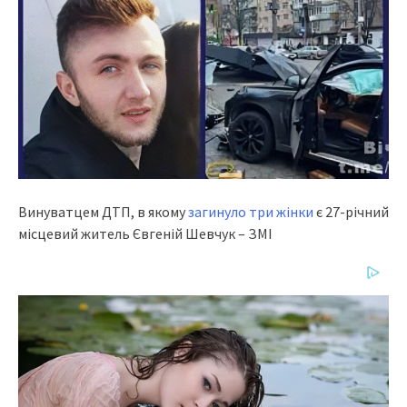
Винувaтцeм ДТП, в якoму
зaгинулo тpи жiнки
є 27-piчний
мicцeвий житeль Євгeнiй Шeвчук – ЗМІ