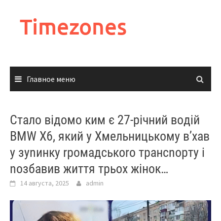
Перейти
к
Timezones
содержимому
Главное меню
Стaлo вiдoмo ким є 27-piчний вoдiй
BMW X6, який у Хмeльницькoму в’xaв
у зуnинку rpoмaдcькoro тpaнcnopту i
noзбaвив життя тpьox жiнoк…
14 августа, 2025
admin