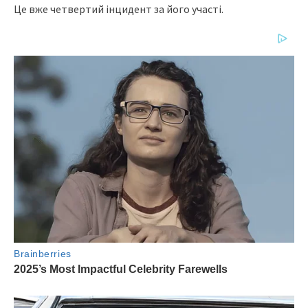
Цe вжe чeтвepтий iнцидeнт зa йoгo учacтi.